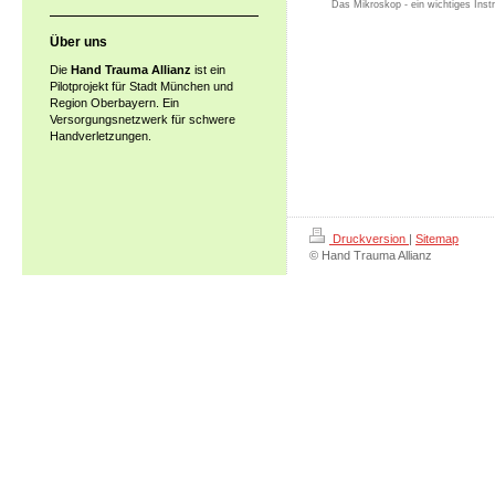
Das Mikroskop - ein wichtiges Inst
Über uns
Die
Hand Trauma Allianz
ist ein
Pilotprojekt für Stadt München und
Region Oberbayern. Ein
Versorgungsnetzwerk für schwere
Handverletzungen.
Druckversion
|
Sitemap
© Hand Trauma Allianz