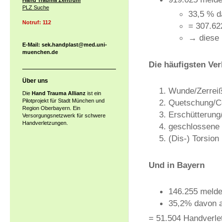
Hand Trauma Zentrum
PLZ Suche
33,5 % d
Notruf: 112
= 307.62
→ diese 
E-Mail: sek.handplast@med.uni-
muenchen.de
Die häufigsten Ve
Über uns
Wunde/Zerreiß
Die
Hand Trauma Allianz
ist ein
Pilotprojekt für Stadt München und
Quetschung/Co
Region Oberbayern. Ein
Erschütterung
Versorgungsnetzwerk für schwere
Handverletzungen.
geschlossene 
(Dis-) Torsion
Und in Bayern
146.255 meldep
35,2% davon 
= 51.504 Handverle