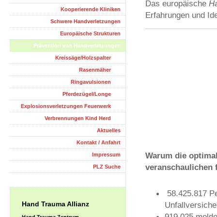
Das europäische
Ha
Kooperierende Kliniken
Erfahrungen und I
Schwere Handverletzungen
Europäische Strukturen
Prävention von Handverletzungen
Kreissäge/Holzspalter
Rasenmäher
Ringavulsionen
Pferdezügel/Longe
Explosionsverletzungen Feuerwerk
Verbrennungen Kind Herd
Aktuelles
Kontakt / Anfahrt
Warum die optimal
Impressum
veranschaulichen 
PLZ Suche
58.425.817 Pe
Unfallversich
Hand Trauma Allianz
919.025 melde