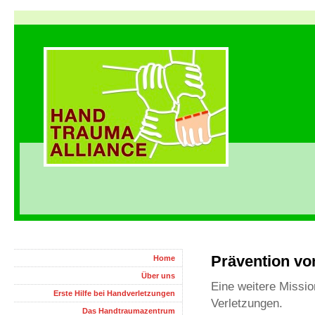
Prävention vo
Home
Über uns
Eine weitere Missio
Erste Hilfe bei Handverletzungen
Verletzungen.
Das Handtraumazentrum